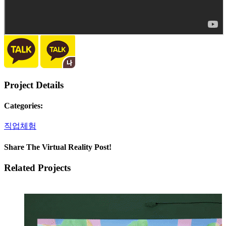
Project Details
Categories:
직업체험
Share The Virtual Reality Post!
Facebook
Twitter
LinkedIn
Email
Related Projects