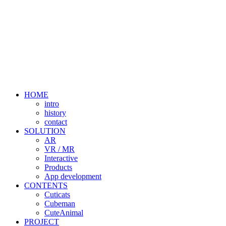
HOME
intro
history
contact
SOLUTION
AR
VR / MR
Interactive
Products
App development
CONTENTS
Cuticats
Cubeman
CuteAnimal
PROJECT