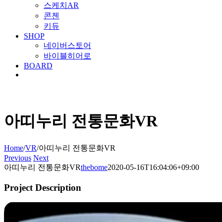
스케치AR
콘젠
키듀
SHOP
네이버스토어
바이블히어로
BOARD
아띠누리 전통문화VR
Home
/
VR
/
아띠누리 전통문화VR
Previous
Next
아띠누리 전통문화VR
thebome
2020-05-16T16:04:06+09:00
Project Description