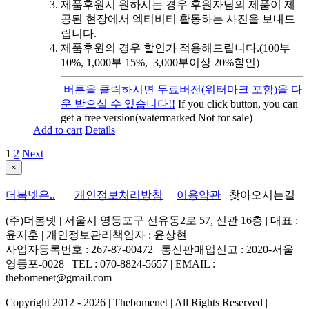
제품후원시 원하시는 경우 후원자님의 제품이 제
공된 현장에서 엑티비티 활동하는 사진을 보내드
립니다.
제품후원의 경우 할인가 적용해드립니다.(100부
10%, 1,000부 15%, 3,000부이상 20%할인)
버튼을 클릭하시면 무료버전(워터마크 포함)을 다
운 받으실 수 있습니다!!
If you click button, you can
get a free version(watermarked Not for sale)
Add to cart
Details
1
2
Next
Close
×
product
quick
더봄넷은..
개인정보처리방침
이용약관
찾아오시는길
view
(주)더봄넷 | 서울시 영등포구 선유동2로 57, 신관 16층 | 대표 :
윤지훈 | 개인정보관리책임자 : 윤상현
사업자등록번호 : 267-87-00472 | 통신판매업신고 : 2020-서울
영등포-0028 | TEL : 070-8824-5657 | EMAIL :
thebomenet@gmail.com
Copyright 2012 -
2026 | Thebomenet | All Rights Reserved |