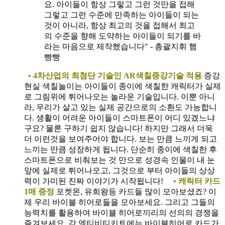
요. 아이들이 항상 그렇고 그런 것만을 접해
그렇고 그런 수준에 만족하는 아이들이 되는
것이 아니라, 항상 최고의 것을 접해서 최고
의 수준을 향해 도약하는 아이들이 되기를 바
라는 마음으로 제작했습니다" - 총괄지휘 햄
빵빵
• 4차산업의 최첨단 기술인 AR색칠증강기술 적용
증강
현실 색칠놀이는 아이들이 종이에 색칠한 캐릭터가 실제
로 그림위에 튀어나오는 놀라운 기술입니다. 이뿐 아니
라, 우리가 살고 있는 실제 공간으로의 소환도 가능합니
다. 생활이 어려운 아이들이 스마트폰이 어디 있겠느냐
구요? 물론 구하기 쉽지 않습니다! 하지만 그래서 더욱
더 이런것을 보여주어야 합니다. 보는 만큼 느끼게 되고
느끼는 만큼 성장하게 됩니다. 단순히 종이에 색칠한 후
스마트폰으로 비춰보는 것 만으로 성경속 인물이 내 눈
앞에 실제로 튀어나오고, 그것으로 부터 아이들의 상상
력이 가미된 진짜 이야기가 시작됩니다!
• 캐릭터 카드
1매 증정
포켓몬, 유희왕등 카드들 많이 모아보셨죠? 이
제 우리 바이블 히어로들을 모아보세요. 그리고 그들의
능력치를 활용하여 바이블 히어로끼리의 선의의 경쟁을
즐겨보세요. 각 엑티비티키트에는 바이블히어로 카드가