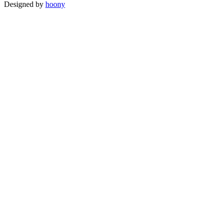
Designed by
hoony
Go
to
Top