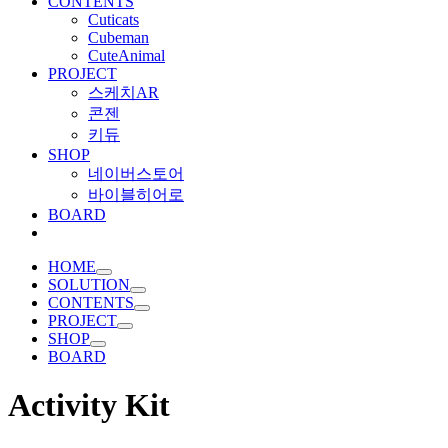
CONTENTS
Cuticats
Cubeman
CuteAnimal
PROJECT
스케치AR
콘젠
키듀
SHOP
네이버스토어
바이블히어로
BOARD
HOME
SOLUTION
CONTENTS
PROJECT
SHOP
BOARD
Activity Kit