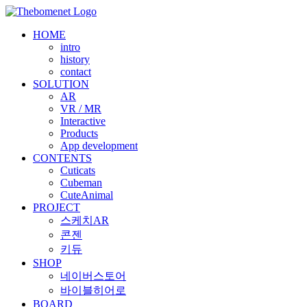
Skip
to
HOME
content
intro
history
contact
SOLUTION
AR
VR / MR
Interactive
Products
App development
CONTENTS
Cuticats
Cubeman
CuteAnimal
PROJECT
스케치AR
콘젠
키듀
SHOP
네이버스토어
바이블히어로
BOARD