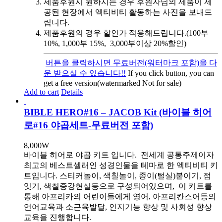
제품후원시 원하시는 경우 후원자님의 제품이 제
공된 현장에서 엑티비티 활동하는 사진을 보내드
립니다.
제품후원의 경우 할인가 적용해드립니다.(100부
10%, 1,000부 15%, 3,000부이상 20%할인)
버튼을 클릭하시면 무료버전(워터마크 포함)을 다
운 받으실 수 있습니다!!
If you click button, you can
get a free version(watermarked Not for sale)
Add to cart
Details
BIBLE HERO#16 – JACOB Kit (바이블 히어
로#16 야곱세트-무료버전 포함)
8,000
₩
바이블 히어로 야곱 키트 입니다.
전세계 공통주제이자
최고의 베스트셀러인 성경인물을 테마로 한 엑티비티 키
트입니다. 스티커놀이, 색칠놀이, 종이(털실)붙이기, 점
잇기, 색칠증강현실등으로 구성되어있으며, 이 키트를
통해 아프리카의 어린이들에게 영어, 아프리칸스어등의
언어교육과 소근육발달, 인지기능 향상 및 사회성 향상
교육을 진행합니다.