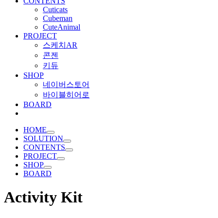
CONTENTS
Cuticats
Cubeman
CuteAnimal
PROJECT
스케치AR
콘젠
키듀
SHOP
네이버스토어
바이블히어로
BOARD
HOME
SOLUTION
CONTENTS
PROJECT
SHOP
BOARD
Activity Kit