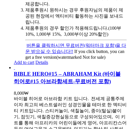
제공합니다.
제품후원시 원하시는 경우 후원자님의 제품이 제
공된 현장에서 엑티비티 활동하는 사진을 보내드
립니다.
제품후원의 경우 할인가 적용해드립니다.(100부
10%, 1,000부 15%, 3,000부이상 20%할인)
버튼을 클릭하시면 무료버전(워터마크 포함)을 다
운 받으실 수 있습니다!!
If you click button, you can
get a free version(watermarked Not for sale)
Add to cart
Details
BIBLE HERO#15 – ABRAHAM Kit (바이블
히어로#15 아브라함세트-무료버전 포함)
8,000
₩
바이블 히어로 아브라함 키트 입니다.
전세계 공통주제
이자 최고의 베스트셀러인 성경인물을 테마로 한 엑티비
티 키트입니다. 스티커놀이, 색칠놀이, 종이(털실)붙이
기, 점잇기, 색칠증강현실등으로 구성되어있으며, 이 키
트를 통해 아프리카의 어린이들에게 영어, 아프리칸스어
등의 언어교육과 소근육발달, 인지기능 향상 및 사회성