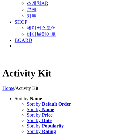
스케치AR
콘젠
키듀
SHOP
네이버스토어
바이블히어로
BOARD
Activity Kit
Home
/
Activity Kit
Sort by
Name
Sort by
Default Order
Sort by
Name
Sort by
Price
Sort by
Date
Sort by
Popularity
Sort by
Rating