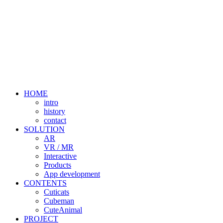
HOME
intro
history
contact
SOLUTION
AR
VR / MR
Interactive
Products
App development
CONTENTS
Cuticats
Cubeman
CuteAnimal
PROJECT