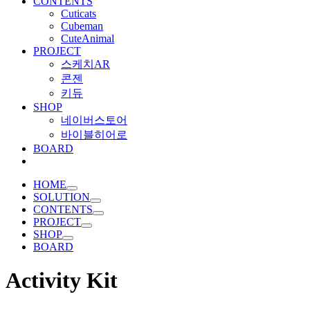
CONTENTS
Cuticats
Cubeman
CuteAnimal
PROJECT
스케치AR
콘젠
키듀
SHOP
네이버스토어
바이블히어로
BOARD
HOME
SOLUTION
CONTENTS
PROJECT
SHOP
BOARD
Activity Kit