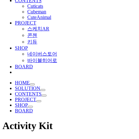
CONTENTS
Cuticats
Cubeman
CuteAnimal
PROJECT
스케치AR
콘젠
키듀
SHOP
네이버스토어
바이블히어로
BOARD
HOME
SOLUTION
CONTENTS
PROJECT
SHOP
BOARD
Activity Kit