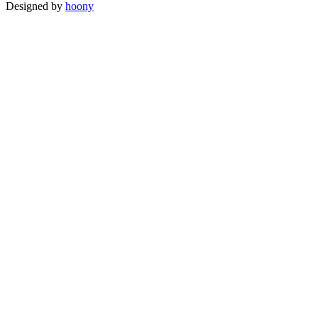
Designed by
hoony
Go
to
Top