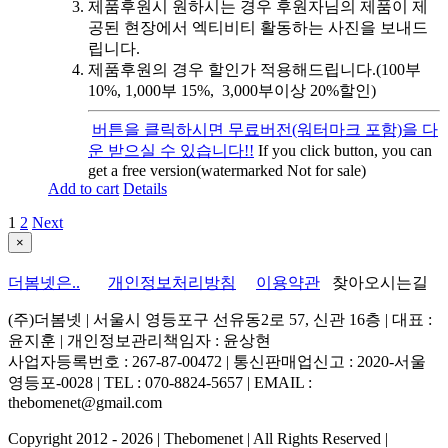
제품후원시 원하시는 경우 후원자님의 제품이 제
공된 현장에서 엑티비티 활동하는 사진을 보내드
립니다.
제품후원의 경우 할인가 적용해드립니다.(100부
10%, 1,000부 15%, 3,000부이상 20%할인)
버튼을 클릭하시면 무료버전(워터마크 포함)을 다
운 받으실 수 있습니다!!
If you click button, you can
get a free version(watermarked Not for sale)
Add to cart
Details
1
2
Next
Close
×
product
quick
더봄넷은..
개인정보처리방침
이용약관
찾아오시는길
view
(주)더봄넷 | 서울시 영등포구 선유동2로 57, 신관 16층 | 대표 :
윤지훈 | 개인정보관리책임자 : 윤상현
사업자등록번호 : 267-87-00472 | 통신판매업신고 : 2020-서울
영등포-0028 | TEL : 070-8824-5657 | EMAIL :
thebomenet@gmail.com
Copyright 2012 -
2026 | Thebomenet | All Rights Reserved |