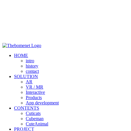
HOME
intro
history
contact
SOLUTION
AR
VR / MR
Interactive
Products
App development
CONTENTS
Cuticats
Cubeman
CuteAnimal
PROJECT