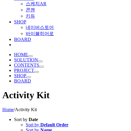
스케치AR
콘젠
키듀
SHOP
네이버스토어
바이블히어로
BOARD
HOME
SOLUTION
CONTENTS
PROJECT
SHOP
BOARD
Activity Kit
Home
/
Activity Kit
Sort by
Date
Sort by
Default Order
Sort by
Name