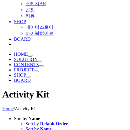
스케치AR
콘젠
키듀
SHOP
네이버스토어
바이블히어로
BOARD
HOME
SOLUTION
CONTENTS
PROJECT
SHOP
BOARD
Activity Kit
Home
/
Activity Kit
Sort by
Name
Sort by
Default Order
Sort by
Name