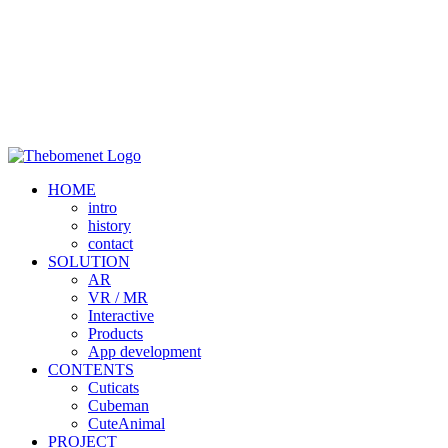
HOME
intro
history
contact
SOLUTION
AR
VR / MR
Interactive
Products
App development
CONTENTS
Cuticats
Cubeman
CuteAnimal
PROJECT