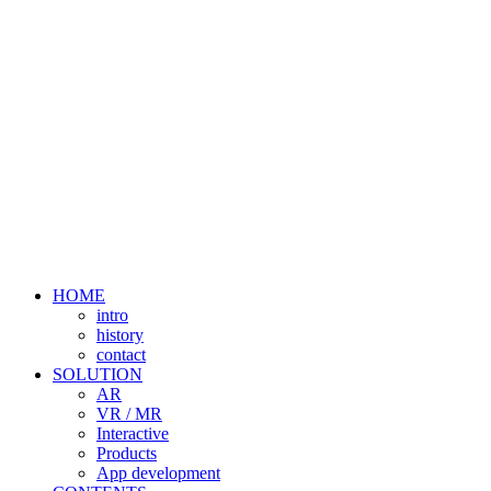
HOME
intro
history
contact
SOLUTION
AR
VR / MR
Interactive
Products
App development