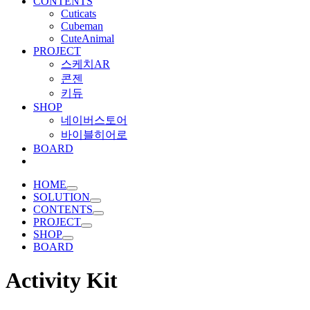
CONTENTS
Cuticats
Cubeman
CuteAnimal
PROJECT
스케치AR
콘젠
키듀
SHOP
네이버스토어
바이블히어로
BOARD
HOME
SOLUTION
CONTENTS
PROJECT
SHOP
BOARD
Activity Kit