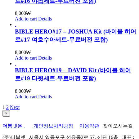
로#16 야곱세트-무료버전 포함)
8,000
₩
Add to cart
Details
BIBLE HERO#17 – JOSHUA Kit (바이블 히어
로#17 여호수아세트-무료버전 포함)
8,000
₩
Add to cart
Details
BIBLE HERO#19 – DAVID Kit (바이블 히어
로#19 다윗세트-무료버전 포함)
8,000
₩
Add to cart
Details
1
2
Next
Close
×
product
quick
더봄넷은..
개인정보처리방침
이용약관
찾아오시는길
view
(주)더봄넷 | 서울시 영등포구 선유동2로 57, 신관 16층 | 대표 :