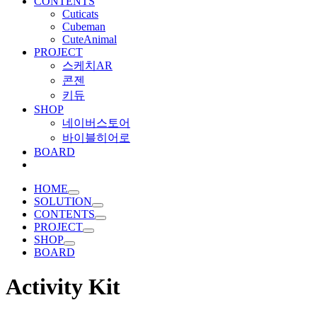
CONTENTS
Cuticats
Cubeman
CuteAnimal
PROJECT
스케치AR
콘젠
키듀
SHOP
네이버스토어
바이블히어로
BOARD
HOME
SOLUTION
CONTENTS
PROJECT
SHOP
BOARD
Activity Kit