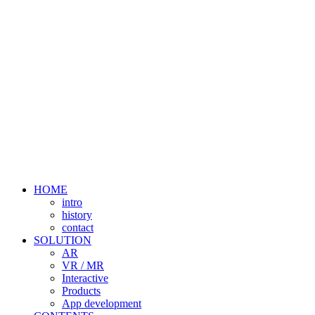
HOME
intro
history
contact
SOLUTION
AR
VR / MR
Interactive
Products
App development