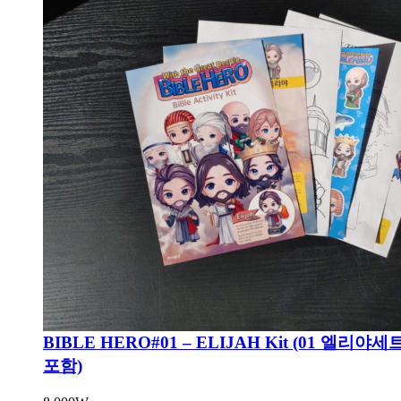
BIBLE HERO#01 – ELIJAH Kit (01 엘리
포함)