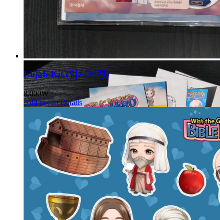
Elijah Kit (임시저장)
8,000
₩
Add to cart
Details