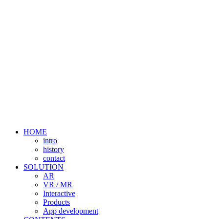
HOME
intro
history
contact
SOLUTION
AR
VR / MR
Interactive
Products
App development