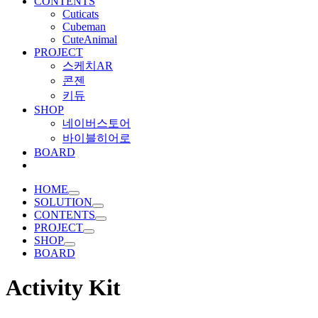
CONTENTS
Cuticats
Cubeman
CuteAnimal
PROJECT
스케치AR
콘젠
키듀
SHOP
네이버스토어
바이블히어로
BOARD
HOME
SOLUTION
CONTENTS
PROJECT
SHOP
BOARD
Activity Kit