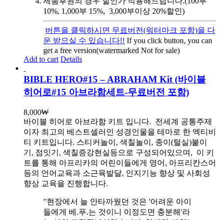
제품후원의 경우 할인가 적용해드립니다.(100부
10%, 1,000부 15%, 3,000부이상 20%할인)
버튼을 클릭하시면 무료버전(워터마크 포함)을 다
운 받으실 수 있습니다!!
If you click button, you can
get a free version(watermarked Not for sale)
Add to cart
Details
BIBLE HERO#15 – ABRAHAM Kit (바이블
히어로#15 아브라함세트-무료버전 포함)
8,000
₩
바이블 히어로 아브라함 키트 입니다.
전세계 공통주제
이자 최고의 베스트셀러인 성경인물을 테마로 한 엑티비
티 키트입니다. 스티커놀이, 색칠놀이, 종이(털실)붙이
기, 점잇기, 색칠증강현실등으로 구성되어있으며, 이 키
트를 통해 아프리카의 어린이들에게 영어, 아프리칸스어
등의 언어교육과 소근육발달, 인지기능 향상 및 사회성
향상 교육을 진행합니다.
"현장에서 늘 안타까웠던 것은 '어려운 아이
들에게 베.푸.는 것이니 이정도면 충분해'라