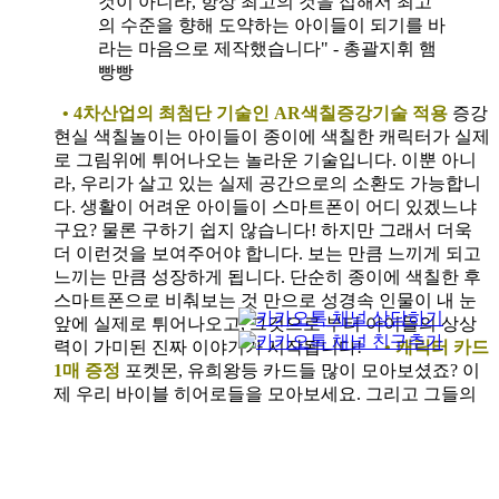
것이 아니라, 항상 최고의 것을 접해서 최고
의 수준을 향해 도약하는 아이들이 되기를 바
라는 마음으로 제작했습니다" - 총괄지휘 햄
빵빵
• 4차산업의 최첨단 기술인 AR색칠증강기술 적용
증강
현실 색칠놀이는 아이들이 종이에 색칠한 캐릭터가 실제
로 그림위에 튀어나오는 놀라운 기술입니다. 이뿐 아니
라, 우리가 살고 있는 실제 공간으로의 소환도 가능합니
다. 생활이 어려운 아이들이 스마트폰이 어디 있겠느냐
구요? 물론 구하기 쉽지 않습니다! 하지만 그래서 더욱
더 이런것을 보여주어야 합니다. 보는 만큼 느끼게 되고
느끼는 만큼 성장하게 됩니다. 단순히 종이에 색칠한 후
스마트폰으로 비춰보는 것 만으로 성경속 인물이 내 눈
앞에 실제로 튀어나오고, 그것으로 부터 아이들의 상상
력이 가미된 진짜 이야기가 시작됩니다!
• 캐릭터 카드
1매 증정
포켓몬, 유희왕등 카드들 많이 모아보셨죠? 이
제 우리 바이블 히어로들을 모아보세요. 그리고 그들의
능력치를 활용하여 바이블 히어로끼리의 선의의 경쟁을
즐겨보세요. 각 엑티비티키트에는 바이블히어로 카드가
랜덤하게 들어있습니다.
바이블히어로 프로젝트는 여
러분들의 참여로 이루어집니다. 목소리 기부를 원하시는