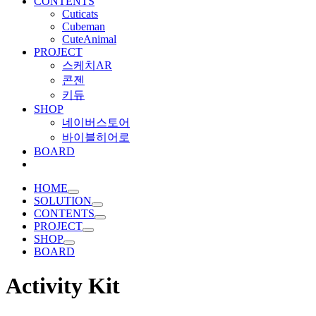
CONTENTS
Cuticats
Cubeman
CuteAnimal
PROJECT
스케치AR
콘젠
키듀
SHOP
네이버스토어
바이블히어로
BOARD
HOME
SOLUTION
CONTENTS
PROJECT
SHOP
BOARD
Activity Kit