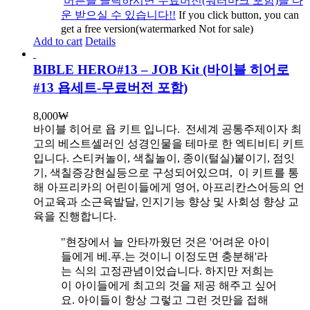
버튼을 클릭하시면 무료버전(워터마크 포함)을 다
운 받으실 수 있습니다!!
If you click button, you can
get a free version(watermarked Not for sale)
Add to cart
Details
BIBLE HERO#13 – JOB Kit (바이블 히어로
#13 욥세트-무료버전 포함)
8,000
₩
바이블 히어로 욥 키트 입니다.
전세계 공통주제이자 최
고의 베스트셀러인 성경인물을 테마로 한 엑티비티 키트
입니다. 스티커놀이, 색칠놀이, 종이(털실)붙이기, 점잇
기, 색칠증강현실등으로 구성되어있으며, 이 키트를 통
해 아프리카의 어린이들에게 영어, 아프리칸스어등의 언
어교육과 소근육발달, 인지기능 향상 및 사회성 향상 교
육을 진행합니다.
"현장에서 늘 안타까웠던 것은 '어려운 아이
들에게 베.푸.는 것이니 이정도면 충분해'라
는 식의 고정관념이었습니다. 하지만 저희는
이 아이들에게 최고의 것을 제공 해주고 싶어
요. 아이들이 항상 그렇고 그런 것만을 접해