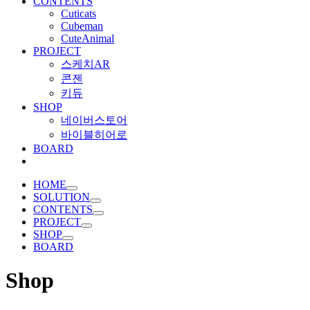
CONTENTS
Cuticats
Cubeman
CuteAnimal
PROJECT
스케치AR
콘젠
키듀
SHOP
네이버스토어
바이블히어로
BOARD
HOME
SOLUTION
CONTENTS
PROJECT
SHOP
BOARD
Shop