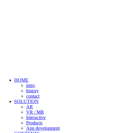
HOME
intro
history
contact
SOLUTION
AR
VR / MR
Interactive
Products
App development