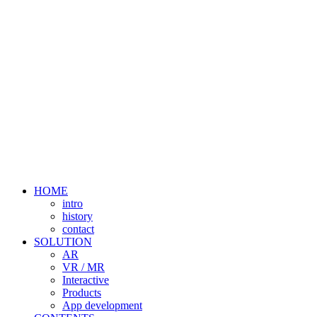
HOME
intro
history
contact
SOLUTION
AR
VR / MR
Interactive
Products
App development