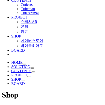
CONTENTS
Cuticats
Cubeman
CuteAnimal
PROJECT
스케치AR
콘젠
키듀
SHOP
네이버스토어
바이블히어로
BOARD
HOME
SOLUTION
CONTENTS
PROJECT
SHOP
BOARD
Shop