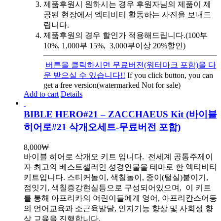
제품후원시 원하시는 경우 후원자님의 제품이 제
공된 현장에서 엑티비티 활동하는 사진을 보내드
립니다.
제품후원의 경우 할인가 적용해드립니다.(100부
10%, 1,000부 15%, 3,000부이상 20%할인)
버튼을 클릭하시면 무료버전(워터마크 포함)을 다
운 받으실 수 있습니다!!
If you click button, you can
get a free version(watermarked Not for sale)
Add to cart
Details
BIBLE HERO#21 – ZACCHAEUS Kit (바이블
히어로#21 삭개오세트-무료버전 포함)
8,000
₩
바이블 히어로 삭개오 키트 입니다.
전세계 공통주제이
자 최고의 베스트셀러인 성경인물을 테마로 한 엑티비티
키트입니다. 스티커놀이, 색칠놀이, 종이(털실)붙이기,
점잇기, 색칠증강현실등으로 구성되어있으며, 이 키트
를 통해 아프리카의 어린이들에게 영어, 아프리칸스어등
의 언어교육과 소근육발달, 인지기능 향상 및 사회성 향
상 교육을 진행합니다.