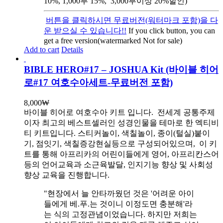
10%, 1,000부 15%, 3,000부이상 20%할인)
버튼을 클릭하시면 무료버전(워터마크 포함)을 다
운 받으실 수 있습니다!!
If you click button, you can
get a free version(watermarked Not for sale)
Add to cart
Details
BIBLE HERO#17 – JOSHUA Kit (바이블 히어
로#17 여호수아세트-무료버전 포함)
8,000
₩
바이블 히어로 여호수아 키트 입니다.
전세계 공통주제
이자 최고의 베스트셀러인 성경인물을 테마로 한 엑티비
티 키트입니다. 스티커놀이, 색칠놀이, 종이(털실)붙이
기, 점잇기, 색칠증강현실등으로 구성되어있으며, 이 키
트를 통해 아프리카의 어린이들에게 영어, 아프리칸스어
등의 언어교육과 소근육발달, 인지기능 향상 및 사회성
향상 교육을 진행합니다.
"현장에서 늘 안타까웠던 것은 '어려운 아이
들에게 베.푸.는 것이니 이정도면 충분해'라
는 식의 고정관념이었습니다. 하지만 저희는