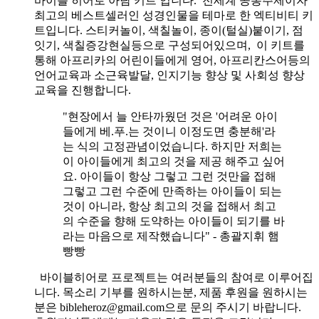
바이블 히어로 아담 키트 입니다.
전세계 공통주제이자
최고의 베스트셀러인 성경인물을 테마로 한 엑티비티 키
트입니다. 스티커놀이, 색칠놀이, 종이(털실)붙이기, 점
잇기, 색칠증강현실등으로 구성되어있으며, 이 키트를
통해 아프리카의 어린이들에게 영어, 아프리칸스어등의
언어교육과 소근육발달, 인지기능 향상 및 사회성 향상
교육을 진행합니다.
"현장에서 늘 안타까웠던 것은 '어려운 아이
들에게 베.푸.는 것이니 이정도면 충분해'라
는 식의 고정관념이었습니다. 하지만 저희는
이 아이들에게 최고의 것을 제공 해주고 싶어
요. 아이들이 항상 그렇고 그런 것만을 접해
그렇고 그런 수준에 만족하는 아이들이 되는
것이 아니라, 항상 최고의 것을 접해서 최고
의 수준을 향해 도약하는 아이들이 되기를 바
라는 마음으로 제작했습니다" - 총괄지휘 햄
빵빵
바이블히어로 프로젝트는 여러분들의 참여로 이루어집
니다. 목소리 기부를 원하시는분, 제품 후원을 원하시는
분은 bibleheroz@gmail.com으로 문의 주시기 바랍니다.