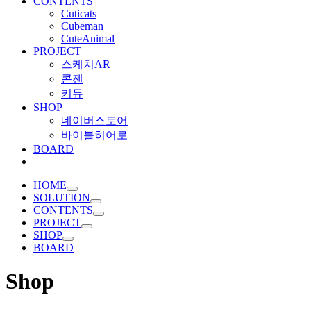
CONTENTS
Cuticats
Cubeman
CuteAnimal
PROJECT
스케치AR
콘젠
키듀
SHOP
네이버스토어
바이블히어로
BOARD
HOME
SOLUTION
CONTENTS
PROJECT
SHOP
BOARD
Shop