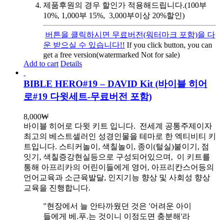
제품후원의 경우 할인가 적용해드립니다.(100부
10%, 1,000부 15%, 3,000부이상 20%할인)
버튼을 클릭하시면 무료버전(워터마크 포함)을 다
운 받으실 수 있습니다!!
If you click button, you can
get a free version(watermarked Not for sale)
Add to cart
Details
BIBLE HERO#19 – DAVID Kit (바이블 히어
로#19 다윗세트-무료버전 포함)
8,000
₩
바이블 히어로 다윗 키트 입니다.
전세계 공통주제이자
최고의 베스트셀러인 성경인물을 테마로 한 엑티비티 키
트입니다. 스티커놀이, 색칠놀이, 종이(털실)붙이기, 점
잇기, 색칠증강현실등으로 구성되어있으며, 이 키트를
통해 아프리카의 어린이들에게 영어, 아프리칸스어등의
언어교육과 소근육발달, 인지기능 향상 및 사회성 향상
교육을 진행합니다.
"현장에서 늘 안타까웠던 것은 '어려운 아이
들에게 베.푸.는 것이니 이정도면 충분해'라