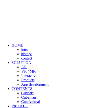
HOME
intro
history
contact
SOLUTION
AR
VR / MR
Interactive
Products
App development
CONTENTS
Cuticats
Cubeman
CuteAnimal
PROJECT