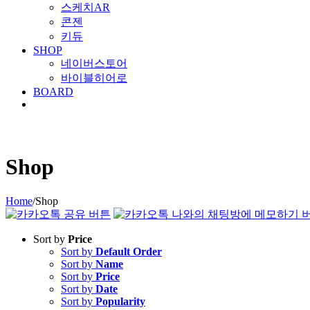
스케치AR
콘젠
키듀
SHOP
네이버스토어
바이블히어로
BOARD
Shop
Home
/
Shop
Sort by
Price
Sort by
Default Order
Sort by
Name
Sort by
Price
Sort by
Date
Sort by
Popularity