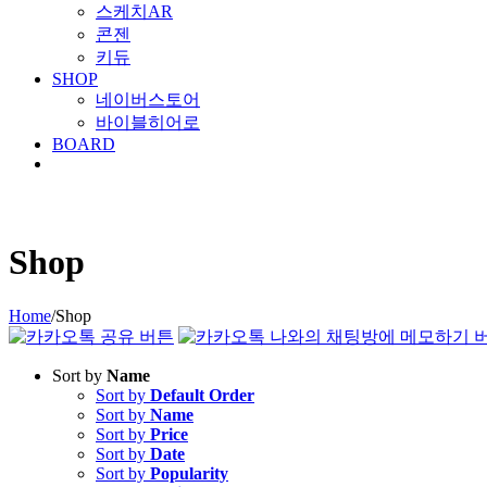
스케치AR
콘젠
키듀
SHOP
네이버스토어
바이블히어로
BOARD
Shop
Home
/
Shop
Sort by
Name
Sort by
Default Order
Sort by
Name
Sort by
Price
Sort by
Date
Sort by
Popularity