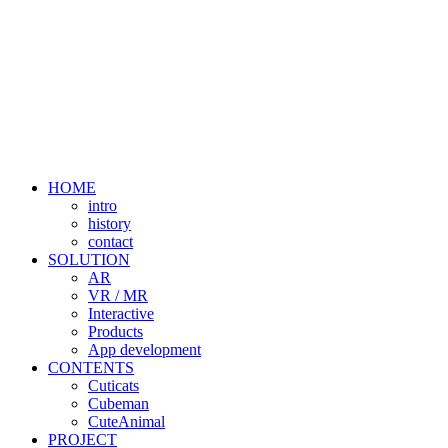
HOME
intro
history
contact
SOLUTION
AR
VR / MR
Interactive
Products
App development
CONTENTS
Cuticats
Cubeman
CuteAnimal
PROJECT