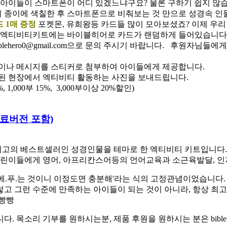
아이들이 스마트폰이 어디 있겠느냐구요? 물론 구하기 쉽지 않습
히 종이에 색칠한 후 스마트폰으로 비춰보는 것 만으로 성경속 인
드 1매 증정
포켓몬, 유희왕등 카드들 많이 모아보셨죠? 이제 우
각 엑티비티키트에는 바이블히어로 카드가 랜덤하게 들어있습니다
lehero0@gmail.com으로 문의 주시기 바랍니다. 후원자님들
이나 메시지를 스티커로 첨부하여 아이들에게 제공합니다.
된 현장에서 엑티비티 활동하는 사진을 보내드립니다.
,000부 15%, 3,000부이상 20%할인)
-무료버전 포함)
고의 베스트셀러인 성경인물을 테마로 한 엑티비티 키트입니다. 스
린이들에게 영어, 아프리칸스어등의 언어교육과 소근육발달, 인
베.푸.는 것이니 이정도면 충분해'라는 식의 고정관념이었습니다.
렇고 그런 수준에 만족하는 아이들이 되는 것이 아니라, 항상 최
햄빵빵
소리 기부를 원하시는분, 제품 후원을 원하시는 분은 biblehe