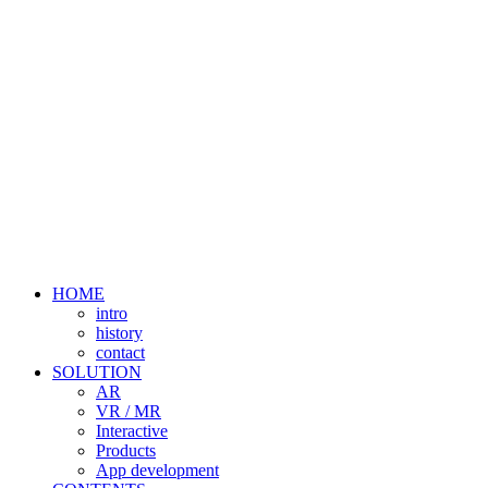
HOME
intro
history
contact
SOLUTION
AR
VR / MR
Interactive
Products
App development