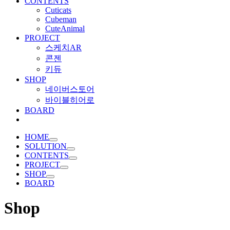
CONTENTS
Cuticats
Cubeman
CuteAnimal
PROJECT
스케치AR
콘젠
키듀
SHOP
네이버스토어
바이블히어로
BOARD
HOME
SOLUTION
CONTENTS
PROJECT
SHOP
BOARD
Shop