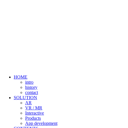
HOME
intro
history
contact
SOLUTION
AR
VR / MR
Interactive
Products
App development