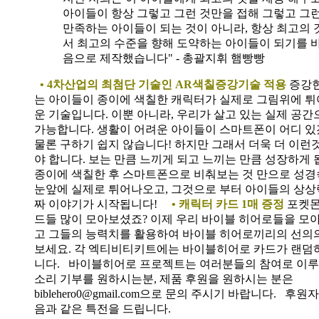
아이들이 항상 그렇고 그런 것만을 접해 그렇고 그
만족하는 아이들이 되는 것이 아니라, 항상 최고의 
서 최고의 수준을 향해 도약하는 아이들이 되기를 
음으로 제작했습니다" - 총괄지휘 햄빵빵
• 4차산업의 최첨단 기술인 AR색칠증강기술 적용
증강
는 아이들이 종이에 색칠한 캐릭터가 실제로 그림위에 
운 기술입니다. 이뿐 아니라, 우리가 살고 있는 실제 공
가능합니다. 생활이 어려운 아이들이 스마트폰이 어디 
물론 구하기 쉽지 않습니다! 하지만 그래서 더욱 더 이런
야 합니다. 보는 만큼 느끼게 되고 느끼는 만큼 성장하게 
종이에 색칠한 후 스마트폰으로 비춰보는 것 만으로 성경
눈앞에 실제로 튀어나오고, 그것으로 부터 아이들의 상상
짜 이야기가 시작됩니다!
• 캐릭터 카드 1매 증정
포켓몬
드들 많이 모아보셨죠? 이제 우리 바이블 히어로들을 모
고 그들의 능력치를 활용하여 바이블 히어로끼리의 선의
보세요. 각 엑티비티키트에는 바이블히어로 카드가 랜덤
니다.
바이블히어로 프로젝트는 여러분들의 참여로 이루
소리 기부를 원하시는분, 제품 후원을 원하시는 분은
biblehero0@gmail.com으로 문의 주시기 바랍니다. 
음과 같은 특전을 드립니다.