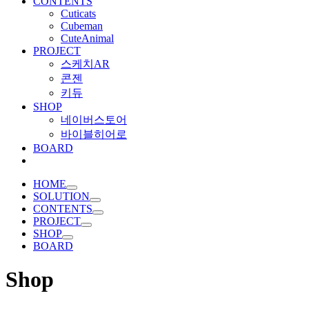
CONTENTS
Cuticats
Cubeman
CuteAnimal
PROJECT
스케치AR
콘젠
키듀
SHOP
네이버스토어
바이블히어로
BOARD
HOME
SOLUTION
CONTENTS
PROJECT
SHOP
BOARD
Shop