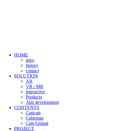
HOME
intro
history
contact
SOLUTION
AR
VR / MR
Interactive
Products
App development
CONTENTS
Cuticats
Cubeman
CuteAnimal
PROJECT