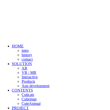
HOME
intro
history
contact
SOLUTION
AR
VR / MR
Interactive
Products
App development
CONTENTS
Cuticats
Cubeman
CuteAnimal
PROJECT