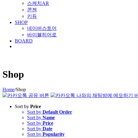
스케치AR
콘젠
키듀
SHOP
네이버스토어
바이블히어로
BOARD
Shop
Home
/
Shop
Sort by
Price
Sort by
Default Order
Sort by
Name
Sort by
Price
Sort by
Date
Sort by
Popularity