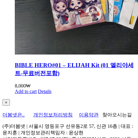
BIBLE HERO#01 – ELIJAH Kit (01 엘리야세
트-무료버전포함)
8,000
₩
Add to cart
Details
Close
×
product
quick
더봄넷은..
개인정보처리방침
이용약관
찾아오시는길
view
(주)더봄넷 | 서울시 영등포구 선유동2로 57, 신관 16층 | 대표 :
윤지훈 | 개인정보관리책임자 : 윤상현