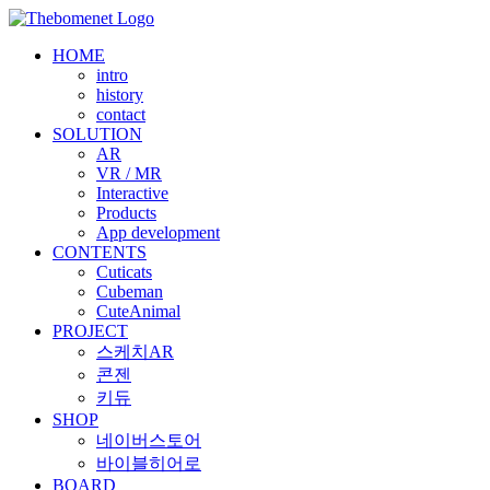
Skip
to
HOME
content
intro
history
contact
SOLUTION
AR
VR / MR
Interactive
Products
App development
CONTENTS
Cuticats
Cubeman
CuteAnimal
PROJECT
스케치AR
콘젠
키듀
SHOP
네이버스토어
바이블히어로
BOARD