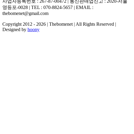
사업자등록번호 : 267-87-00472 | 통신판매업신고 : 2020-서울
영등포-0028 | TEL : 070-8824-5657 | EMAIL :
thebomenet@gmail.com
Copyright 2012 -
2026 | Thebomenet | All Rights Reserved |
Designed by
hoony
Go
to
Top