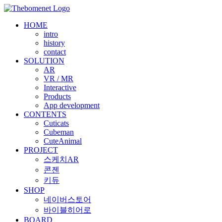
Skip
to
HOME
content
intro
history
contact
SOLUTION
AR
VR / MR
Interactive
Products
App development
CONTENTS
Cuticats
Cubeman
CuteAnimal
PROJECT
스케치AR
콘젠
키듀
SHOP
네이버스토어
바이블히어로
BOARD