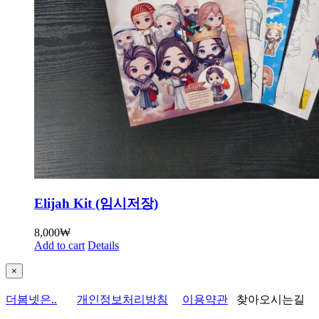
Elijah Kit (임시저장)
8,000
₩
Add to cart
Details
Close
×
product
quick
더봄넷은..
개인정보처리방침
이용약관
찾아오시는길
view