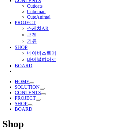
CONTENTS
Cuticats
Cubeman
CuteAnimal
PROJECT
스케치AR
콘젠
키듀
SHOP
네이버스토어
바이블히어로
BOARD
HOME
SOLUTION
CONTENTS
PROJECT
SHOP
BOARD
Shop