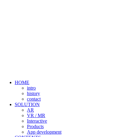
HOME
intro
history
contact
SOLUTION
AR
VR / MR
Interactive
Products
App development