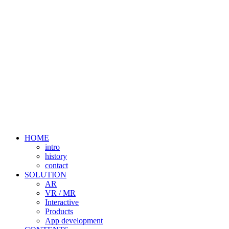
HOME
intro
history
contact
SOLUTION
AR
VR / MR
Interactive
Products
App development