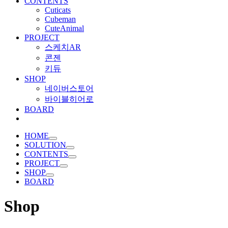
CONTENTS
Cuticats
Cubeman
CuteAnimal
PROJECT
스케치AR
콘젠
키듀
SHOP
네이버스토어
바이블히어로
BOARD
HOME
SOLUTION
CONTENTS
PROJECT
SHOP
BOARD
Shop