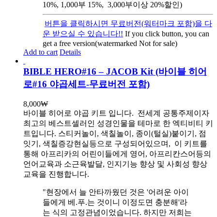
10%, 1,000부 15%, 3,000부이상 20%할인)
버튼을 클릭하시면 무료버전(워터마크 포함)을 다
운 받으실 수 있습니다!!
If you click button, you can
get a free version(watermarked Not for sale)
Add to cart
Details
BIBLE HERO#16 – JACOB Kit (바이블 히어
로#16 야곱세트-무료버전 포함)
8,000
₩
바이블 히어로 야곱 키트 입니다.
전세계 공통주제이자
최고의 베스트셀러인 성경인물을 테마로 한 엑티비티 키
트입니다. 스티커놀이, 색칠놀이, 종이(털실)붙이기, 점
잇기, 색칠증강현실등으로 구성되어있으며, 이 키트를
통해 아프리카의 어린이들에게 영어, 아프리칸스어등의
언어교육과 소근육발달, 인지기능 향상 및 사회성 향상
교육을 진행합니다.
"현장에서 늘 안타까웠던 것은 '어려운 아이
들에게 베.푸.는 것이니 이정도면 충분해'라
는 식의 고정관념이었습니다. 하지만 저희는