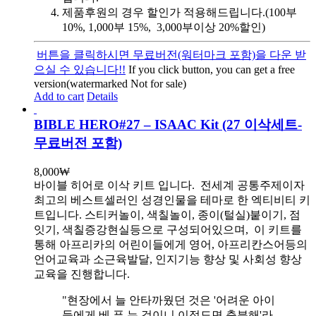
제품후원의 경우 할인가 적용해드립니다.(100부
10%, 1,000부 15%, 3,000부이상 20%할인)
버튼을 클릭하시면 무료버전(워터마크 포함)을 다운 받
으실 수 있습니다!!
If you click button, you can get a free
version(watermarked Not for sale)
Add to cart
Details
BIBLE HERO#27 – ISAAC Kit (27 이삭세트-
무료버전 포함)
8,000
₩
바이블 히어로 이삭 키트 입니다.
전세계 공통주제이자
최고의 베스트셀러인 성경인물을 테마로 한 엑티비티 키
트입니다. 스티커놀이, 색칠놀이, 종이(털실)붙이기, 점
잇기, 색칠증강현실등으로 구성되어있으며, 이 키트를
통해 아프리카의 어린이들에게 영어, 아프리칸스어등의
언어교육과 소근육발달, 인지기능 향상 및 사회성 향상
교육을 진행합니다.
"현장에서 늘 안타까웠던 것은 '어려운 아이
들에게 베.푸.는 것이니 이정도면 충분해'라