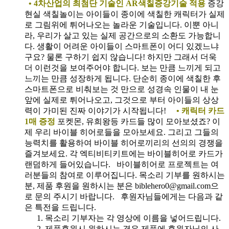
• 4차산업의 최첨단 기술인 AR색칠증강기술 적용
증강
현실 색칠놀이는 아이들이 종이에 색칠한 캐릭터가 실제
로 그림위에 튀어나오는 놀라운 기술입니다. 이뿐 아니
라, 우리가 살고 있는 실제 공간으로의 소환도 가능합니
다. 생활이 어려운 아이들이 스마트폰이 어디 있겠느냐
구요? 물론 구하기 쉽지 않습니다! 하지만 그래서 더욱
더 이런것을 보여주어야 합니다. 보는 만큼 느끼게 되고
느끼는 만큼 성장하게 됩니다. 단순히 종이에 색칠한 후
스마트폰으로 비춰보는 것 만으로 성경속 인물이 내 눈
앞에 실제로 튀어나오고, 그것으로 부터 아이들의 상상
력이 가미된 진짜 이야기가 시작됩니다!
• 캐릭터 카드
1매 증정
포켓몬, 유희왕등 카드들 많이 모아보셨죠? 이
제 우리 바이블 히어로들을 모아보세요. 그리고 그들의
능력치를 활용하여 바이블 히어로끼리의 선의의 경쟁을
즐겨보세요. 각 엑티비티키트에는 바이블히어로 카드가
랜덤하게 들어있습니다.
바이블히어로 프로젝트는 여
러분들의 참여로 이루어집니다. 목소리 기부를 원하시는
분, 제품 후원을 원하시는 분은 biblehero0@gmail.com으
로 문의 주시기 바랍니다. 후원자님들에게는 다음과 같
은 특전을 드립니다.
목소리 기부자는 각 영상에 이름을 넣어드립니다.
제품후원시 원하시는 경우 제품에 후원자님의 사