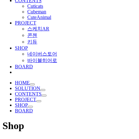
CONTENTS
Cuticats
Cubeman
CuteAnimal
PROJECT
스케치AR
콘젠
키듀
SHOP
네이버스토어
바이블히어로
BOARD
HOME
SOLUTION
CONTENTS
PROJECT
SHOP
BOARD
Shop