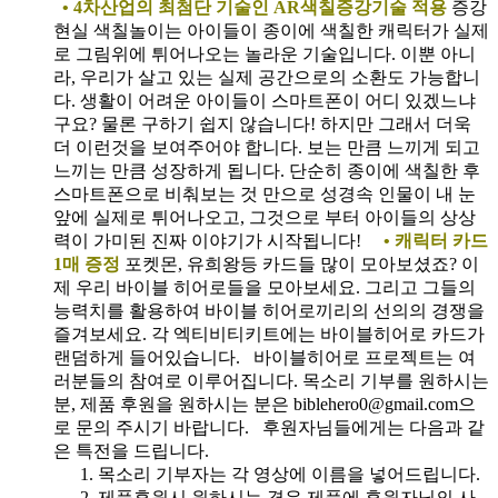
• 4차산업의 최첨단 기술인 AR색칠증강기술 적용
증강
현실 색칠놀이는 아이들이 종이에 색칠한 캐릭터가 실제
로 그림위에 튀어나오는 놀라운 기술입니다. 이뿐 아니
라, 우리가 살고 있는 실제 공간으로의 소환도 가능합니
다. 생활이 어려운 아이들이 스마트폰이 어디 있겠느냐
구요? 물론 구하기 쉽지 않습니다! 하지만 그래서 더욱
더 이런것을 보여주어야 합니다. 보는 만큼 느끼게 되고
느끼는 만큼 성장하게 됩니다. 단순히 종이에 색칠한 후
스마트폰으로 비춰보는 것 만으로 성경속 인물이 내 눈
앞에 실제로 튀어나오고, 그것으로 부터 아이들의 상상
력이 가미된 진짜 이야기가 시작됩니다!
• 캐릭터 카드
1매 증정
포켓몬, 유희왕등 카드들 많이 모아보셨죠? 이
제 우리 바이블 히어로들을 모아보세요. 그리고 그들의
능력치를 활용하여 바이블 히어로끼리의 선의의 경쟁을
즐겨보세요. 각 엑티비티키트에는 바이블히어로 카드가
랜덤하게 들어있습니다.
바이블히어로 프로젝트는 여
러분들의 참여로 이루어집니다. 목소리 기부를 원하시는
분, 제품 후원을 원하시는 분은 biblehero0@gmail.com으
로 문의 주시기 바랍니다. 후원자님들에게는 다음과 같
은 특전을 드립니다.
목소리 기부자는 각 영상에 이름을 넣어드립니다.
제품후원시 원하시는 경우 제품에 후원자님의 사