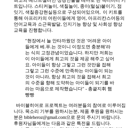
최고의 베스트셀러인 성경인물을 테마로 한 엑티비티 키
트입니다. 스티커놀이, 색칠놀이, 종이(털실)붙이기, 점
잇기, 색칠증강현실등으로 구성되어있으며, 이 키트를
통해 아프리카의 어린이들에게 영어, 아프리칸스어등의
언어교육과 소근육발달, 인지기능 향상 및 사회성 향상
교육을 진행합니다.
"현장에서 늘 안타까웠던 것은 '어려운 아이
들에게 베.푸.는 것이니 이정도면 충분해'라
는 식의 고정관념이었습니다. 하지만 저희는
이 아이들에게 최고의 것을 제공 해주고 싶어
요. 아이들이 항상 그렇고 그런 것만을 접해
그렇고 그런 수준에 만족하는 아이들이 되는
것이 아니라, 항상 최고의 것을 접해서 최고
의 수준을 향해 도약하는 아이들이 되기를 바
라는 마음으로 제작했습니다" - 총괄지휘 햄
빵빵
바이블히어로 프로젝트는 여러분들의 참여로 이루어집
니다. 목소리 기부를 원하시는분, 제품 후원을 원하시는
분은 bibleheroz@gmail.com으로 문의 주시기 바랍니다.
후원자님들에게는 다음과 같은 특전을 드립니다.