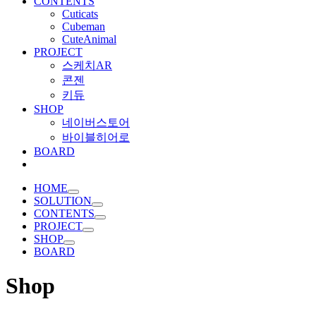
CONTENTS
Cuticats
Cubeman
CuteAnimal
PROJECT
스케치AR
콘젠
키듀
SHOP
네이버스토어
바이블히어로
BOARD
HOME
SOLUTION
CONTENTS
PROJECT
SHOP
BOARD
Shop