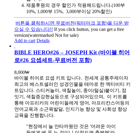
제품후원의 경우 할인가 적용해드립니다.(100부
10%, 1,000부 15%, 3,000부이상 20%할인)
버튼을 클릭하시면 무료버전(워터마크 포함)을 다운 받
으실 수 있습니다!!
If you click button, you can get a free
version(watermarked Not for sale)
Add to cart
Details
BIBLE HERO#26 – JOSEPH Kit (바이블 히어
로#26 요셉세트-무료버전 포함)
8,000
₩
바이블 히어로 요셉 키트 입니다.
전세계 공통주제이자
최고의 베스트셀러인 성경인물을 테마로 한 엑티비티 키
트입니다. 스티커놀이, 색칠놀이, 종이(털실)붙이기, 점
잇기, 색칠증강현실등으로 구성되어있으며, 이 키트를
통해 아프리카의 어린이들에게 영어, 아프리칸스어등의
언어교육과 소근육발달, 인지기능 향상 및 사회성 향상
교육을 진행합니다.
"현장에서 늘 안타까웠던 것은 '어려운 아이
들에게 베.푸.는 것이니 이정도면 충분해'라