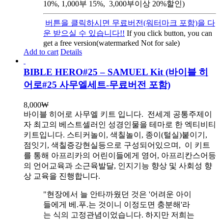
10%, 1,000부 15%, 3,000부이상 20%할인)
버튼을 클릭하시면 무료버전(워터마크 포함)을 다
운 받으실 수 있습니다!!
If you click button, you can
get a free version(watermarked Not for sale)
Add to cart
Details
BIBLE HERO#25 – SAMUEL Kit (바이블 히
어로#25 사무엘세트-무료버전 포함)
8,000
₩
바이블 히어로 사무엘 키트 입니다.
전세계 공통주제이
자 최고의 베스트셀러인 성경인물을 테마로 한 엑티비티
키트입니다. 스티커놀이, 색칠놀이, 종이(털실)붙이기,
점잇기, 색칠증강현실등으로 구성되어있으며, 이 키트
를 통해 아프리카의 어린이들에게 영어, 아프리칸스어등
의 언어교육과 소근육발달, 인지기능 향상 및 사회성 향
상 교육을 진행합니다.
"현장에서 늘 안타까웠던 것은 '어려운 아이
들에게 베.푸.는 것이니 이정도면 충분해'라
는 식의 고정관념이었습니다. 하지만 저희는