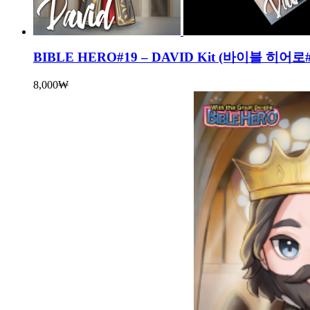
BIBLE HERO#19 – DAVID Kit (바이블 히
8,000
₩