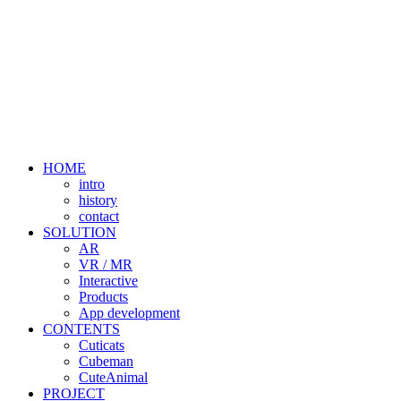
HOME
intro
history
contact
SOLUTION
AR
VR / MR
Interactive
Products
App development
CONTENTS
Cuticats
Cubeman
CuteAnimal
PROJECT