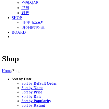
스케치AR
콘젠
키듀
SHOP
네이버스토어
바이블히어로
BOARD
Shop
Home
/
Shop
Sort by
Date
Sort by
Default Order
Sort by
Name
Sort by
Price
Sort by
Date
Sort by
Popularity
Sort by
Rating