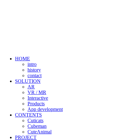
HOME
intro
history
contact
SOLUTION
AR
VR / MR
Interactive
Products
App development
CONTENTS
Cuticats
Cubeman
CuteAnimal
PROJECT