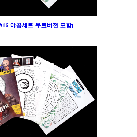
히어로#16 야곱세트-무료버전 포함)