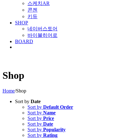
스케치AR
콘젠
키듀
SHOP
네이버스토어
바이블히어로
BOARD
Shop
Home
/
Shop
Sort by
Date
Sort by
Default Order
Sort by
Name
Sort by
Price
Sort by
Date
Sort by
Popularity
Sort by
Rating