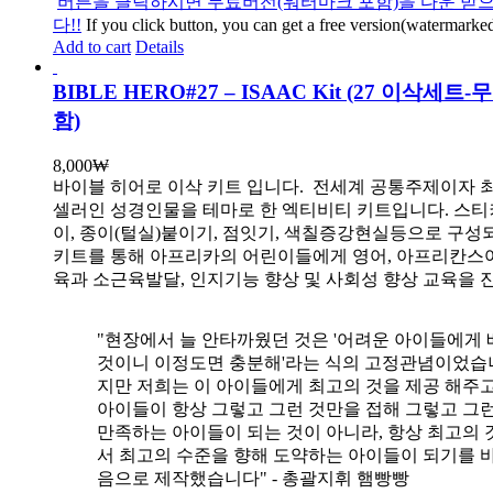
버튼을 클릭하시면 무료버전(워터마크 포함)을 다운 받으
다!!
If you click button, you can get a free version(watermarked
Add to cart
Details
BIBLE HERO#27 – ISAAC Kit (27 이삭세트
함)
8,000
₩
바이블 히어로 이삭 키트 입니다.
전세계 공통주제이자 
셀러인 성경인물을 테마로 한 엑티비티 키트입니다. 스티
이, 종이(털실)붙이기, 점잇기, 색칠증강현실등으로 구성
키트를 통해 아프리카의 어린이들에게 영어, 아프리칸스
육과 소근육발달, 인지기능 향상 및 사회성 향상 교육을 
"현장에서 늘 안타까웠던 것은 '어려운 아이들에게 
것이니 이정도면 충분해'라는 식의 고정관념이었습니
지만 저희는 이 아이들에게 최고의 것을 제공 해주고
아이들이 항상 그렇고 그런 것만을 접해 그렇고 그
만족하는 아이들이 되는 것이 아니라, 항상 최고의 
서 최고의 수준을 향해 도약하는 아이들이 되기를 
음으로 제작했습니다" - 총괄지휘 햄빵빵