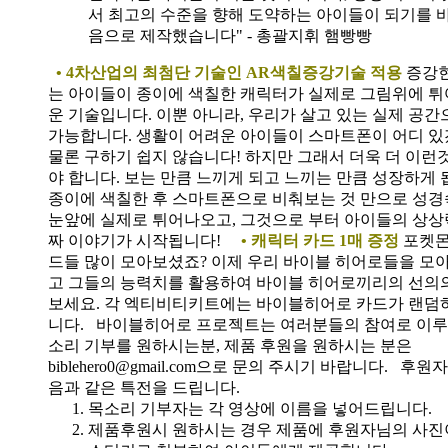
서 최고의 수준을 향해 도약하는 아이들이 되기를 
음으로 제작했습니다" - 총괄지휘 햄빵빵
• 4차산업의 최첨단 기술인 AR색칠증강기술 적용
증강
는 아이들이 종이에 색칠한 캐릭터가 실제로 그림위에 
운 기술입니다. 이뿐 아니라, 우리가 살고 있는 실제 공
가능합니다. 생활이 어려운 아이들이 스마트폰이 어디 
물론 구하기 쉽지 않습니다! 하지만 그래서 더욱 더 이런
야 합니다. 보는 만큼 느끼게 되고 느끼는 만큼 성장하게 
종이에 색칠한 후 스마트폰으로 비춰보는 것 만으로 성경
눈앞에 실제로 튀어나오고, 그것으로 부터 아이들의 상상
짜 이야기가 시작됩니다!
• 캐릭터 카드 1매 증정
포켓몬
드들 많이 모아보셨죠? 이제 우리 바이블 히어로들을 모
고 그들의 능력치를 활용하여 바이블 히어로끼리의 선의
보세요. 각 엑티비티키트에는 바이블히어로 카드가 랜덤
니다.
바이블히어로 프로젝트는 여러분들의 참여로 이루
소리 기부를 원하시는분, 제품 후원을 원하시는 분은
biblehero0@gmail.com으로 문의 주시기 바랍니다. 
음과 같은 특전을 드립니다.
목소리 기부자는 각 영상에 이름을 넣어드립니다.
제품후원시 원하시는 경우 제품에 후원자님의 사진