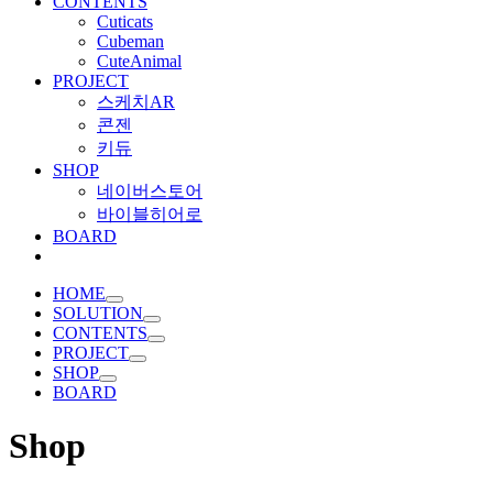
CONTENTS
Cuticats
Cubeman
CuteAnimal
PROJECT
스케치AR
콘젠
키듀
SHOP
네이버스토어
바이블히어로
BOARD
HOME
SOLUTION
CONTENTS
PROJECT
SHOP
BOARD
Shop