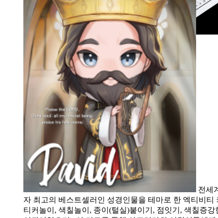
전세
자 최고의 베스트셀러인 성경인물을 테마로 한 엑티비티 
티커놀이, 색칠놀이, 종이(털실)붙이기, 점잇기, 색칠증