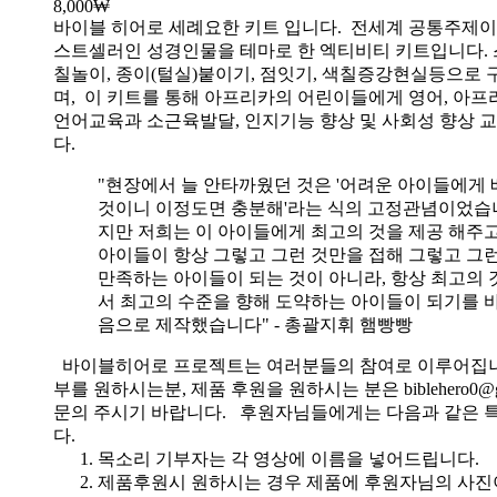
8,000
₩
바이블 히어로 세례요한 키트 입니다.
전세계 공통주제이
스트셀러인 성경인물을 테마로 한 엑티비티 키트입니다. 
칠놀이, 종이(털실)붙이기, 점잇기, 색칠증강현실등으로
며, 이 키트를 통해 아프리카의 어린이들에게 영어, 아
언어교육과 소근육발달, 인지기능 향상 및 사회성 향상 
다.
"현장에서 늘 안타까웠던 것은 '어려운 아이들에게 
것이니 이정도면 충분해'라는 식의 고정관념이었습니
지만 저희는 이 아이들에게 최고의 것을 제공 해주고
아이들이 항상 그렇고 그런 것만을 접해 그렇고 그
만족하는 아이들이 되는 것이 아니라, 항상 최고의 
서 최고의 수준을 향해 도약하는 아이들이 되기를 
음으로 제작했습니다" - 총괄지휘 햄빵빵
바이블히어로 프로젝트는 여러분들의 참여로 이루어집니
부를 원하시는분, 제품 후원을 원하시는 분은 biblehero0@g
문의 주시기 바랍니다. 후원자님들에게는 다음과 같은 
다.
목소리 기부자는 각 영상에 이름을 넣어드립니다.
제품후원시 원하시는 경우 제품에 후원자님의 사진