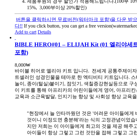
제품후원의 경우 할인가 적용해드립니다.(100부 10%, 
15%, 3,000부이상 20%할인)
버튼을 클릭하시면 무료버전(워터마크 포함)을 다운 받으
다!!
If you click button, you can get a free version(watermarked
Add to cart
Details
BIBLE HERO#01 – ELIJAH Kit (01 엘리
포함)
8,000
₩
바이블 히어로 엘리야 키트 입니다.
전세계 공통주제이자
트셀러인 성경인물을 테마로 한 엑티비티 키트입니다. 스
놀이, 종이(털실)붙이기, 점잇기, 색칠증강현실등으로 
이 키트를 통해 아프리카의 어린이들에게 영어, 아프리
교육과 소근육발달, 인지기능 향상 및 사회성 향상 교육
"현장에서 늘 안타까웠던 것은 '어려운 아이들에게 
것이니 이정도면 충분해'라는 식의 고정관념이었습니
지만 저희는 이 아이들에게 최고의 것을 제공 해주고
아이들이 항상 그렇고 그런 것만을 접해 그렇고 그