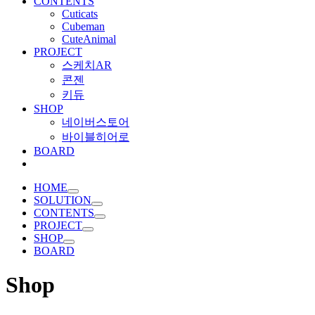
CONTENTS
Cuticats
Cubeman
CuteAnimal
PROJECT
스케치AR
콘젠
키듀
SHOP
네이버스토어
바이블히어로
BOARD
HOME
SOLUTION
CONTENTS
PROJECT
SHOP
BOARD
Shop