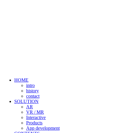
HOME
intro
history
contact
SOLUTION
AR
VR / MR
Interactive
Products
App development