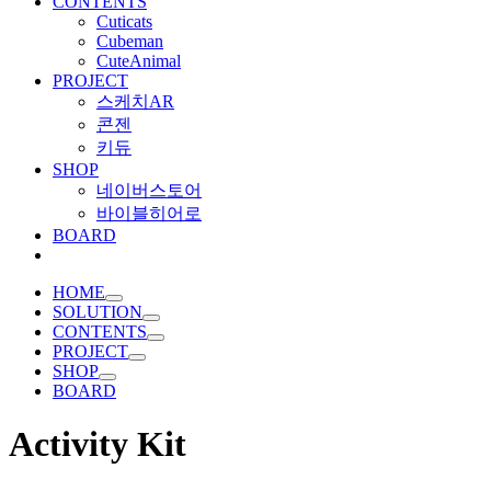
CONTENTS
Cuticats
Cubeman
CuteAnimal
PROJECT
스케치AR
콘젠
키듀
SHOP
네이버스토어
바이블히어로
BOARD
HOME
SOLUTION
CONTENTS
PROJECT
SHOP
BOARD
Activity Kit