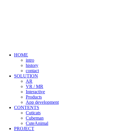
HOME
intro
history
contact
SOLUTION
AR
VR / MR
Interactive
Products
App development
CONTENTS
Cuticats
Cubeman
CuteAnimal
PROJECT