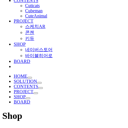
CONTENTS
Cuticats
Cubeman
CuteAnimal
PROJECT
스케치AR
콘젠
키듀
SHOP
네이버스토어
바이블히어로
BOARD
HOME
SOLUTION
CONTENTS
PROJECT
SHOP
BOARD
Shop