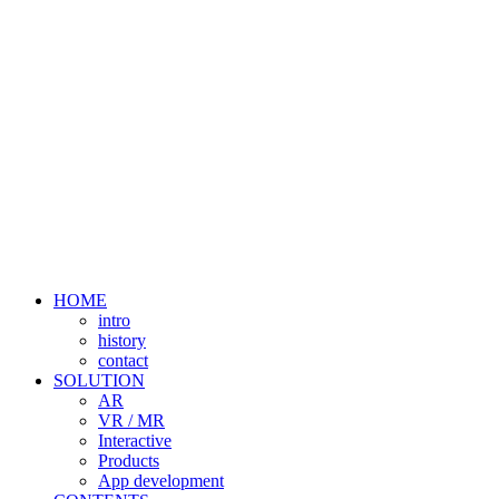
HOME
intro
history
contact
SOLUTION
AR
VR / MR
Interactive
Products
App development