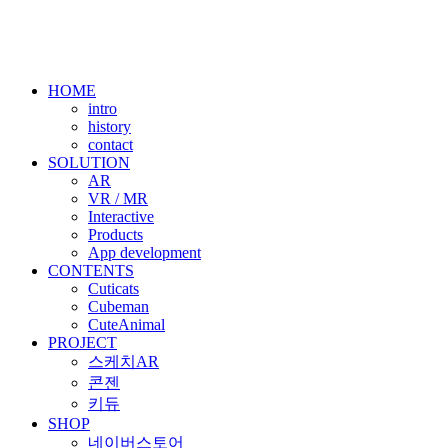
Skip
to
content
HOME
intro
history
contact
SOLUTION
AR
VR / MR
Interactive
Products
App development
CONTENTS
Cuticats
Cubeman
CuteAnimal
PROJECT
스케치AR
콘젠
키듀
SHOP
네이버스토어