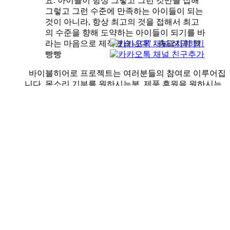
요. 아이들이 항상 그렇고 그런 것만을 접해
그렇고 그런 수준에 만족하는 아이들이 되는
것이 아니라, 항상 최고의 것을 접해서 최고
의 수준을 향해 도약하는 아이들이 되기를 바
라는 마음으로 제작했습니다" - 총괄지휘 햄
빵빵
바이블히어로 프로젝트는 여러분들의 참여로 이루어집
니다. 목소리 기부를 원하시는분, 제품 후원을 원하시는
분은 bibleheroz@gmail.com으로 문의 주시기 바랍니다.
후원자님들에게는 다음과 같은 특전을 드립니다.
목소리 기부자는 각 영상에 이름을 넣어드립니다.
제품후원시 원하시는 경우 제품에 후원자님의 사
진이나 메시지를 스티커로 첨부하여 아이들에게
제공합니다.
제품후원시 원하시는 경우 후원자님의 제품이 제
공된 현장에서 엑티비티 활동하는 사진을 보내드
립니다.
제품후원의 경우 할인가 적용해드립니다.(100부
10%, 1,000부 15%, 3,000부이상 20%할인)
버튼을 클릭하시면 무료버전(워터마크 포함)을 다