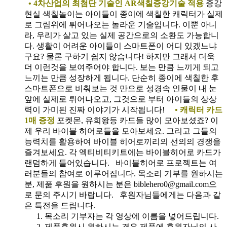
• 4차산업의 최첨단 기술인 AR색칠증강기술 적용
증강
현실 색칠놀이는 아이들이 종이에 색칠한 캐릭터가 실제
로 그림위에 튀어나오는 놀라운 기술입니다. 이뿐 아니
라, 우리가 살고 있는 실제 공간으로의 소환도 가능합니
다. 생활이 어려운 아이들이 스마트폰이 어디 있겠느냐
구요? 물론 구하기 쉽지 않습니다! 하지만 그래서 더욱
더 이런것을 보여주어야 합니다. 보는 만큼 느끼게 되고
느끼는 만큼 성장하게 됩니다. 단순히 종이에 색칠한 후
스마트폰으로 비춰보는 것 만으로 성경속 인물이 내 눈
앞에 실제로 튀어나오고, 그것으로 부터 아이들의 상상
력이 가미된 진짜 이야기가 시작됩니다!
• 캐릭터 카드
1매 증정
포켓몬, 유희왕등 카드들 많이 모아보셨죠? 이
제 우리 바이블 히어로들을 모아보세요. 그리고 그들의
능력치를 활용하여 바이블 히어로끼리의 선의의 경쟁을
즐겨보세요. 각 엑티비티키트에는 바이블히어로 카드가
랜덤하게 들어있습니다.
바이블히어로 프로젝트는 여
러분들의 참여로 이루어집니다. 목소리 기부를 원하시는
분, 제품 후원을 원하시는 분은 biblehero0@gmail.com으
로 문의 주시기 바랍니다. 후원자님들에게는 다음과 같
은 특전을 드립니다.
목소리 기부자는 각 영상에 이름을 넣어드립니다.
제품후원시 원하시는 경우 제품에 후원자님의 사