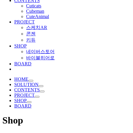
CONTENTS
Cuticats
Cubeman
CuteAnimal
PROJECT
스케치AR
콘젠
키듀
SHOP
네이버스토어
바이블히어로
BOARD
HOME
SOLUTION
CONTENTS
PROJECT
SHOP
BOARD
Shop