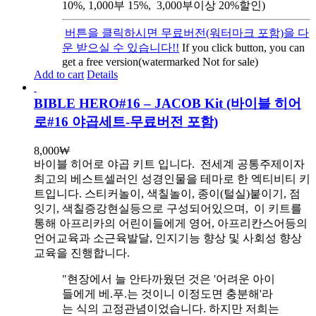
10%, 1,000부 15%, 3,000부이상 20%할인)
버튼을 클릭하시면 무료버전(워터마크 포함)을 다
운 받으실 수 있습니다!!
If you click button, you can
get a free version(watermarked Not for sale)
Add to cart
Details
BIBLE HERO#16 – JACOB Kit (바이블 히어
로#16 야곱세트-무료버전 포함)
8,000
₩
바이블 히어로 야곱 키트 입니다.
전세계 공통주제이자
최고의 베스트셀러인 성경인물을 테마로 한 엑티비티 키
트입니다. 스티커놀이, 색칠놀이, 종이(털실)붙이기, 점
잇기, 색칠증강현실등으로 구성되어있으며, 이 키트를
통해 아프리카의 어린이들에게 영어, 아프리칸스어등의
언어교육과 소근육발달, 인지기능 향상 및 사회성 향상
교육을 진행합니다.
"현장에서 늘 안타까웠던 것은 '어려운 아이
들에게 베.푸.는 것이니 이정도면 충분해'라
는 식의 고정관념이었습니다. 하지만 저희는