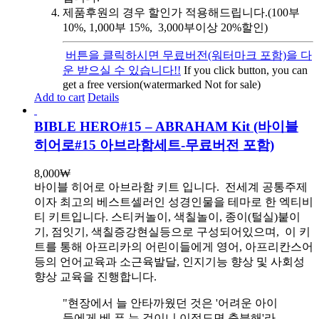
제품후원의 경우 할인가 적용해드립니다.(100부
10%, 1,000부 15%, 3,000부이상 20%할인)
버튼을 클릭하시면 무료버전(워터마크 포함)을 다
운 받으실 수 있습니다!!
If you click button, you can
get a free version(watermarked Not for sale)
Add to cart
Details
BIBLE HERO#15 – ABRAHAM Kit (바이블
히어로#15 아브라함세트-무료버전 포함)
8,000
₩
바이블 히어로 아브라함 키트 입니다.
전세계 공통주제
이자 최고의 베스트셀러인 성경인물을 테마로 한 엑티비
티 키트입니다. 스티커놀이, 색칠놀이, 종이(털실)붙이
기, 점잇기, 색칠증강현실등으로 구성되어있으며, 이 키
트를 통해 아프리카의 어린이들에게 영어, 아프리칸스어
등의 언어교육과 소근육발달, 인지기능 향상 및 사회성
향상 교육을 진행합니다.
"현장에서 늘 안타까웠던 것은 '어려운 아이
들에게 베.푸.는 것이니 이정도면 충분해'라