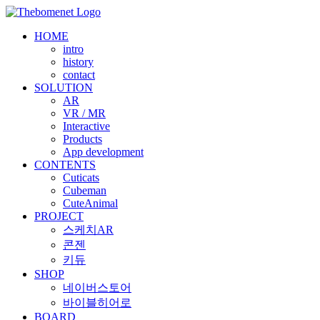
Skip
to
HOME
content
intro
history
contact
SOLUTION
AR
VR / MR
Interactive
Products
App development
CONTENTS
Cuticats
Cubeman
CuteAnimal
PROJECT
스케치AR
콘젠
키듀
SHOP
네이버스토어
바이블히어로
BOARD