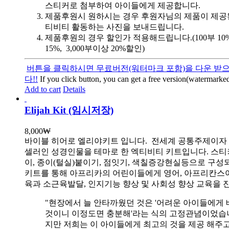
스티커로 첨부하여 아이들에게 제공합니다.
제품후원시 원하시는 경우 후원자님의 제품이 제공
티비티 활동하는 사진을 보내드립니다.
제품후원의 경우 할인가 적용해드립니다.(100부 10%, 
15%, 3,000부이상 20%할인)
버튼을 클릭하시면 무료버전(워터마크 포함)을 다운 받으
다!!
If you click button, you can get a free version(watermarked
Add to cart
Details
Elijah Kit (임시저장)
8,000
₩
바이블 히어로 엘리야키트 입니다.
전세계 공통주제이자
셀러인 성경인물을 테마로 한 엑티비티 키트입니다. 스티
이, 종이(털실)붙이기, 점잇기, 색칠증강현실등으로 구성
키트를 통해 아프리카의 어린이들에게 영어, 아프리칸스
육과 소근육발달, 인지기능 향상 및 사회성 향상 교육을 
"현장에서 늘 안타까웠던 것은 '어려운 아이들에게 
것이니 이정도면 충분해'라는 식의 고정관념이었습니
지만 저희는 이 아이들에게 최고의 것을 제공 해주고