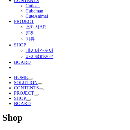
CONTENTS
Cuticats
Cubeman
CuteAnimal
PROJECT
스케치AR
콘젠
키듀
SHOP
네이버스토어
바이블히어로
BOARD
HOME
SOLUTION
CONTENTS
PROJECT
SHOP
BOARD
Shop