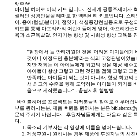
8,000
₩
바이블 히어로 이삭 키트 입니다.
전세계 공통주제이자 
셀러인 성경인물을 테마로 한 엑티비티 키트입니다. 스티
이, 종이(털실)붙이기, 점잇기, 색칠증강현실등으로 구성
키트를 통해 아프리카의 어린이들에게 영어, 아프리칸스
육과 소근육발달, 인지기능 향상 및 사회성 향상 교육을 
"현장에서 늘 안타까웠던 것은 '어려운 아이들에게 
것이니 이정도면 충분해'라는 식의 고정관념이었습니
지만 저희는 이 아이들에게 최고의 것을 제공 해주고
아이들이 항상 그렇고 그런 것만을 접해 그렇고 그
만족하는 아이들이 되는 것이 아니라, 항상 최고의 
서 최고의 수준을 향해 도약하는 아이들이 되기를 
음으로 제작했습니다" - 총괄지휘 햄빵빵
바이블히어로 프로젝트는 여러분들의 참여로 이루어집니
부를 원하시는분, 제품 후원을 원하시는 분은 bibleheroz@g
문의 주시기 바랍니다. 후원자님들에게는 다음과 같은 
다.
목소리 기부자는 각 영상에 이름을 넣어드립니다.
제품후원시 원하시는 경우 제품에 후원자님의 사진