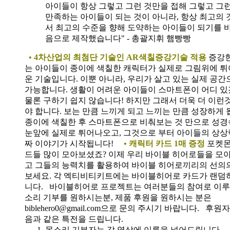
아이들이 항상 그렇고 그런 것만을 접해 그렇고 그
만족하는 아이들이 되는 것이 아니라, 항상 최고의 
서 최고의 수준을 향해 도약하는 아이들이 되기를 
음으로 제작했습니다" - 총괄지휘 햄빵빵
• 4차산업의 최첨단 기술인 AR색칠증강기술 적용
증강
는 아이들이 종이에 색칠한 캐릭터가 실제로 그림위에 
운 기술입니다. 이뿐 아니라, 우리가 살고 있는 실제 공
가능합니다. 생활이 어려운 아이들이 스마트폰이 어디 
물론 구하기 쉽지 않습니다! 하지만 그래서 더욱 더 이런
야 합니다. 보는 만큼 느끼게 되고 느끼는 만큼 성장하게 
종이에 색칠한 후 스마트폰으로 비춰보는 것 만으로 성경
눈앞에 실제로 튀어나오고, 그것으로 부터 아이들의 상상
짜 이야기가 시작됩니다!
• 캐릭터 카드 1매 증정
포켓몬
드들 많이 모아보셨죠? 이제 우리 바이블 히어로들을 모
고 그들의 능력치를 활용하여 바이블 히어로끼리의 선의
보세요. 각 엑티비티키트에는 바이블히어로 카드가 랜덤
니다.
바이블히어로 프로젝트는 여러분들의 참여로 이루
소리 기부를 원하시는분, 제품 후원을 원하시는 분은
biblehero0@gmail.com으로 문의 주시기 바랍니다. 
음과 같은 특전을 드립니다.
목소리 기부자는 각 영상에 이름을 넣어드립니다.