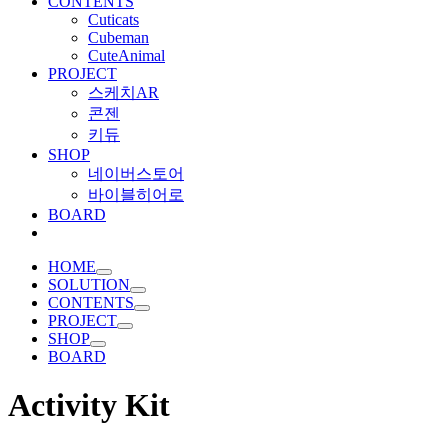
CONTENTS
Cuticats
Cubeman
CuteAnimal
PROJECT
스케치AR
콘젠
키듀
SHOP
네이버스토어
바이블히어로
BOARD
HOME
SOLUTION
CONTENTS
PROJECT
SHOP
BOARD
Activity Kit