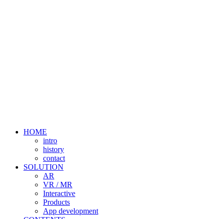
HOME
intro
history
contact
SOLUTION
AR
VR / MR
Interactive
Products
App development