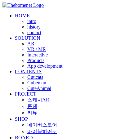
Skip
to
HOME
content
intro
history
contact
SOLUTION
AR
VR / MR
Interactive
Products
App development
CONTENTS
Cuticats
Cubeman
CuteAnimal
PROJECT
스케치AR
콘젠
키듀
SHOP
네이버스토어
바이블히어로
BOARD