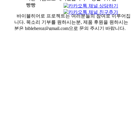
빵빵
바이블히어로 프로젝트는 여러분들의 참여로 이루어집
니다. 목소리 기부를 원하시는분, 제품 후원을 원하시는
분은 bibleheroz@gmail.com으로 문의 주시기 바랍니다.
후원자님들에게는 다음과 같은 특전을 드립니다.
목소리 기부자는 각 영상에 이름을 넣어드립니다.
제품후원시 원하시는 경우 제품에 후원자님의 사
진이나 메시지를 스티커로 첨부하여 아이들에게
제공합니다.
제품후원시 원하시는 경우 후원자님의 제품이 제
공된 현장에서 엑티비티 활동하는 사진을 보내드
립니다.
제품후원의 경우 할인가 적용해드립니다.(100부
10%, 1,000부 15%, 3,000부이상 20%할인)
버튼을 클릭하시면 무료버전(워터마크 포함)을 다
운 받으실 수 있습니다!!
If you click button, you can
get a free version(watermarked Not for sale)
Add to cart
Details
1
2
Next