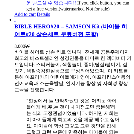
운 받으실 수 있습니다!!
If you click button, you can
get a free version(watermarked Not for sale)
Add to cart
Details
BIBLE HERO#20 – SAMSON Kit (바이블 히
어로#20 삼손세트-무료버전 포함)
8,000
₩
바이블 히어로 삼손 키트 입니다.
전세계 공통주제이자
최고의 베스트셀러인 성경인물을 테마로 한 엑티비티 키
트입니다. 스티커놀이, 색칠놀이, 종이(털실)붙이기, 점
잇기, 색칠증강현실등으로 구성되어있으며, 이 키트를
통해 아프리카의 어린이들에게 영어, 아프리칸스어등의
언어교육과 소근육발달, 인지기능 향상 및 사회성 향상
교육을 진행합니다.
"현장에서 늘 안타까웠던 것은 '어려운 아이
들에게 베.푸.는 것이니 이정도면 충분해'라
는 식의 고정관념이었습니다. 하지만 저희는
이 아이들에게 최고의 것을 제공 해주고 싶어
요. 아이들이 항상 그렇고 그런 것만을 접해
그렇고 그런 수준에 만족하는 아이들이 되는