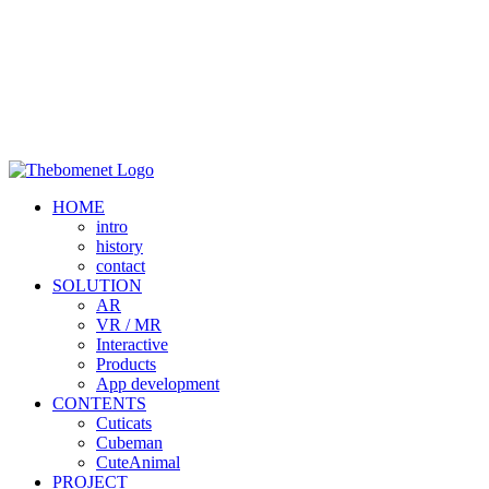
HOME
intro
history
contact
SOLUTION
AR
VR / MR
Interactive
Products
App development
CONTENTS
Cuticats
Cubeman
CuteAnimal
PROJECT