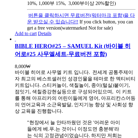
10%, 1,000부 15%, 3,000부이상 20%할인)
버튼을 클릭하시면 무료버전(워터마크 포함)을 다
운 받으실 수 있습니다!!
If you click button, you can
get a free version(watermarked Not for sale)
Add to cart
Details
BIBLE HERO#25 – SAMUEL Kit (바이블 히
어로#25 사무엘세트-무료버전 포함)
8,000
₩
바이블 히어로 사무엘 키트 입니다.
전세계 공통주제이
자 최고의 베스트셀러인 성경인물을 테마로 한 엑티비티
키트입니다. 스티커놀이, 색칠놀이, 종이(털실)붙이기,
점잇기, 색칠증강현실등으로 구성되어있으며, 이 키트
를 통해 아프리카의 어린이들에게 영어, 아프리칸스어등
의 언어교육과 소근육발달, 인지기능 향상 및 사회성 향
상 교육을 진행합니다.
"현장에서 늘 안타까웠던 것은 '어려운 아이
들에게 베.푸.는 것이니 이정도면 충분해'라
는 식의 고정관념이었습니다. 하지만 저희는