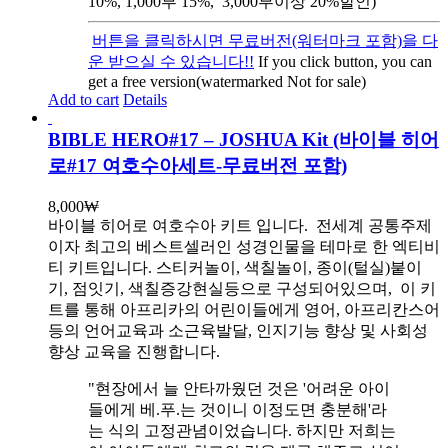
10%, 1,000부 15%, 3,000부이상 20%할인)
버튼을 클릭하시면 무료버전(워터마크 포함)을 다
운 받으실 수 있습니다!!
If you click button, you can
get a free version(watermarked Not for sale)
Add to cart
Details
BIBLE HERO#17 – JOSHUA Kit (바이블 히어
로#17 여호수아세트-무료버전 포함)
8,000
₩
바이블 히어로 여호수아 키트 입니다.
전세계 공통주제
이자 최고의 베스트셀러인 성경인물을 테마로 한 엑티비
티 키트입니다. 스티커놀이, 색칠놀이, 종이(털실)붙이
기, 점잇기, 색칠증강현실등으로 구성되어있으며, 이 키
트를 통해 아프리카의 어린이들에게 영어, 아프리칸스어
등의 언어교육과 소근육발달, 인지기능 향상 및 사회성
향상 교육을 진행합니다.
"현장에서 늘 안타까웠던 것은 '어려운 아이
들에게 베.푸.는 것이니 이정도면 충분해'라
는 식의 고정관념이었습니다. 하지만 저희는