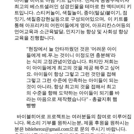
바이블 히어로 아담 키트 입니다.
전세계 공통주제이자
최고의 베스트셀러인 성경인물을 테마로 한 엑티비티 키
트입니다. 스티커놀이, 색칠놀이, 종이(털실)붙이기, 점
잇기, 색칠증강현실등으로 구성되어있으며, 이 키트를
통해 아프리카의 어린이들에게 영어, 아프리칸스어등의
언어교육과 소근육발달, 인지기능 향상 및 사회성 향상
교육을 진행합니다.
"현장에서 늘 안타까웠던 것은 '어려운 아이
들에게 베.푸.는 것이니 이정도면 충분해'라
는 식의 고정관념이었습니다. 하지만 저희는
이 아이들에게 최고의 것을 제공 해주고 싶어
요. 아이들이 항상 그렇고 그런 것만을 접해
그렇고 그런 수준에 만족하는 아이들이 되는
것이 아니라, 항상 최고의 것을 접해서 최고
의 수준을 향해 도약하는 아이들이 되기를 바
라는 마음으로 제작했습니다" - 총괄지휘 햄
빵빵
바이블히어로 프로젝트는 여러분들의 참여로 이루어집
니다. 목소리 기부를 원하시는분, 제품 후원을 원하시는
분은 bibleheroz@gmail.com으로 문의 주시기 바랍니다.