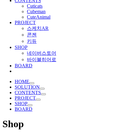
CONTENTS
Cuticats
Cubeman
CuteAnimal
PROJECT
스케치AR
콘젠
키듀
SHOP
네이버스토어
바이블히어로
BOARD
HOME
SOLUTION
CONTENTS
PROJECT
SHOP
BOARD
Shop