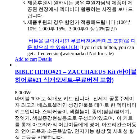
제품후원시 원하시는 경우 후원자님의 제품이 제
공된 현장에서 엑티비티 활동하는 사진을 보내드
립니다.
제품후원의 경우 할인가 적용해드립니다.(100부
10%, 1,000부 15%, 3,000부이상 20%할인)
버튼을 클릭하시면 무료버전(워터마크 포함)을 다
운 받으실 수 있습니다!!
If you click button, you can
get a free version(watermarked Not for sale)
Add to cart
Details
BIBLE HERO#21 – ZACCHAEUS Kit (바이블
히어로#21 삭개오세트-무료버전 포함)
8,000
₩
바이블 히어로 삭개오 키트 입니다.
전세계 공통주제이
자 최고의 베스트셀러인 성경인물을 테마로 한 엑티비티
키트입니다. 스티커놀이, 색칠놀이, 종이(털실)붙이기,
점잇기, 색칠증강현실등으로 구성되어있으며, 이 키트
를 통해 아프리카의 어린이들에게 영어, 아프리칸스어등
의 언어교육과 소근육발달, 인지기능 향상 및 사회성 향
상 교육을 진행합니다.