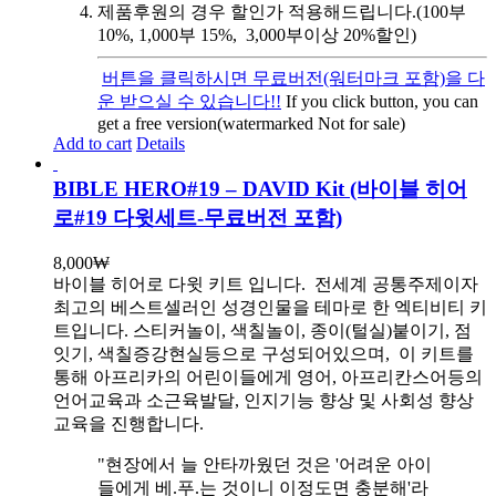
제품후원의 경우 할인가 적용해드립니다.(100부
10%, 1,000부 15%, 3,000부이상 20%할인)
버튼을 클릭하시면 무료버전(워터마크 포함)을 다
운 받으실 수 있습니다!!
If you click button, you can
get a free version(watermarked Not for sale)
Add to cart
Details
BIBLE HERO#19 – DAVID Kit (바이블 히어
로#19 다윗세트-무료버전 포함)
8,000
₩
바이블 히어로 다윗 키트 입니다.
전세계 공통주제이자
최고의 베스트셀러인 성경인물을 테마로 한 엑티비티 키
트입니다. 스티커놀이, 색칠놀이, 종이(털실)붙이기, 점
잇기, 색칠증강현실등으로 구성되어있으며, 이 키트를
통해 아프리카의 어린이들에게 영어, 아프리칸스어등의
언어교육과 소근육발달, 인지기능 향상 및 사회성 향상
교육을 진행합니다.
"현장에서 늘 안타까웠던 것은 '어려운 아이
들에게 베.푸.는 것이니 이정도면 충분해'라