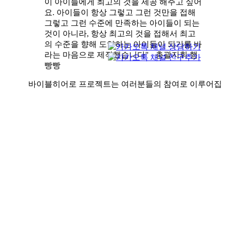
이 아이들에게 최고의 것을 제공 해주고 싶어
요. 아이들이 항상 그렇고 그런 것만을 접해
그렇고 그런 수준에 만족하는 아이들이 되는
것이 아니라, 항상 최고의 것을 접해서 최고
의 수준을 향해 도약하는 아이들이 되기를 바
라는 마음으로 제작했습니다" - 총괄지휘 햄
빵빵
바이블히어로 프로젝트는 여러분들의 참여로 이루어집
니다. 목소리 기부를 원하시는분, 제품 후원을 원하시는
분은 bibleheroz@gmail.com으로 문의 주시기 바랍니다.
후원자님들에게는 다음과 같은 특전을 드립니다.
목소리 기부자는 각 영상에 이름을 넣어드립니다.
제품후원시 원하시는 경우 제품에 후원자님의 사
진이나 메시지를 스티커로 첨부하여 아이들에게
제공합니다.
제품후원시 원하시는 경우 후원자님의 제품이 제
공된 현장에서 엑티비티 활동하는 사진을 보내드
립니다.
제품후원의 경우 할인가 적용해드립니다.(100부
10%, 1,000부 15%, 3,000부이상 20%할인)